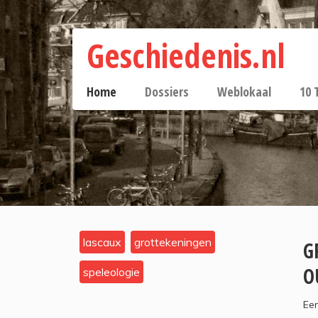
Geschiedenis.nl
Home
Dossiers
Weblokaal
10 
lascaux
grottekeningen
G
O
speleologie
Een