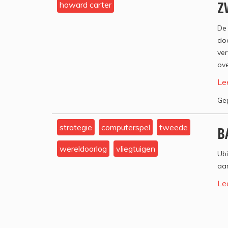
Z
howard carter
De 
doo
ver
ove
Le
Gep
strategie
computerspel
tweede
B
wereldoorlog
vliegtuigen
Ubi
aa
Le