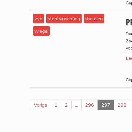
Gep
vvd
staatsinrichting
liberalen
P
wiegel
Den
Zod
voo
Le
Gep
Vorige
1
2
...
296
297
298