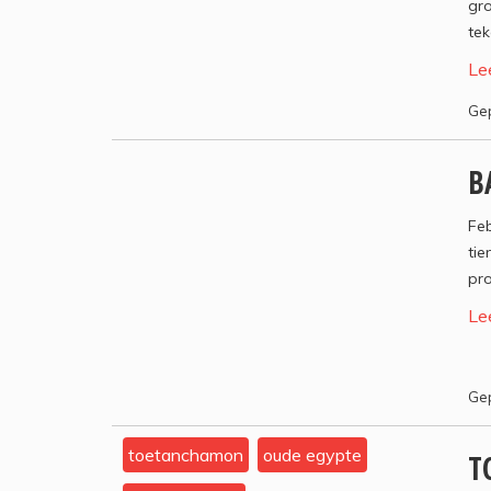
gr
tek
Le
Gep
B
Feb
tie
pro
Le
Gep
toetanchamon
oude egypte
T