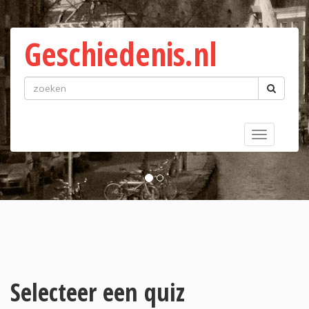
Geschiedenis.nl
Toggle
navigatio
Selecteer een quiz