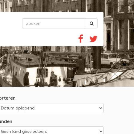
orteren
anden