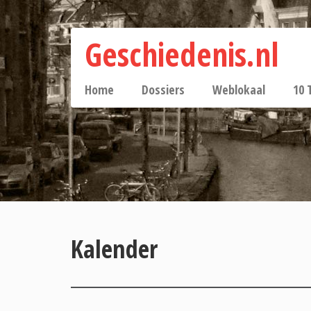
Geschiedenis.nl
Home
Dossiers
Weblokaal
10 
Kalender