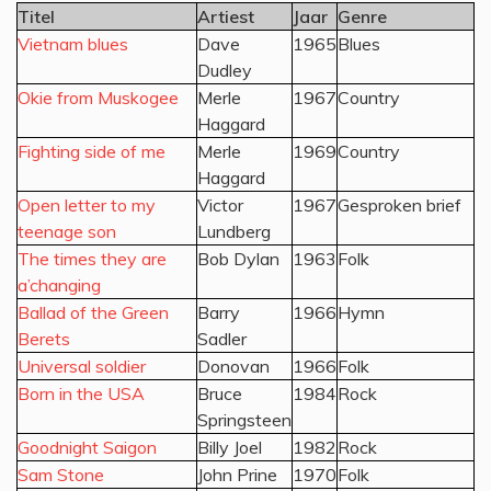
Titel
Artiest
Jaar
Genre
Vietnam blues
Dave
1965
Blues
Dudley
Okie from Muskogee
Merle
1967
Country
Haggard
Fighting side of me
Merle
1969
Country
Haggard
Open letter to my
Victor
1967
Gesproken brief
teenage son
Lundberg
The times they are
Bob Dylan
1963
Folk
a’changing
Ballad of the Green
Barry
1966
Hymn
Berets
Sadler
Universal soldier
Donovan
1966
Folk
Born in the USA
Bruce
1984
Rock
Springsteen
Goodnight Saigon
Billy Joel
1982
Rock
Sam Stone
John Prine
1970
Folk