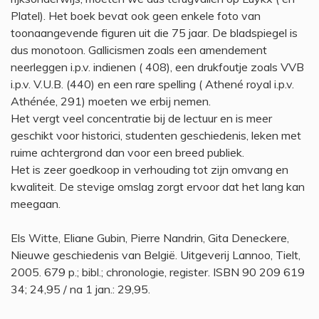
Platel). Het boek bevat ook geen enkele foto van
toonaangevende figuren uit die 75 jaar. De bladspiegel is
dus monotoon. Gallicismen zoals een amendement
neerleggen i.p.v. indienen ( 408), een drukfoutje zoals VVB
i.p.v. V.U.B. (440) en een rare spelling ( Athené royal i.p.v.
Athénée, 291) moeten we erbij nemen.
Het vergt veel concentratie bij de lectuur en is meer
geschikt voor historici, studenten geschiedenis, leken met
ruime achtergrond dan voor een breed publiek.
Het is zeer goedkoop in verhouding tot zijn omvang en
kwaliteit. De stevige omslag zorgt ervoor dat het lang kan
meegaan.
Els Witte, Eliane Gubin, Pierre Nandrin, Gita Deneckere,
Nieuwe geschiedenis van België. Uitgeverij Lannoo, Tielt,
2005. 679 p.; bibl.; chronologie, register. ISBN 90 209 619
34; 24,95 / na 1 jan.: 29,95.