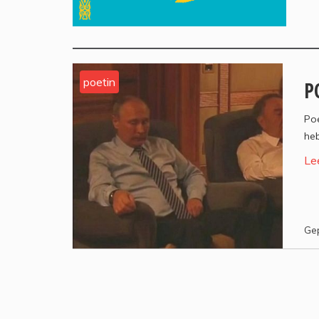
poetin
P
Poe
he
Le
Gep