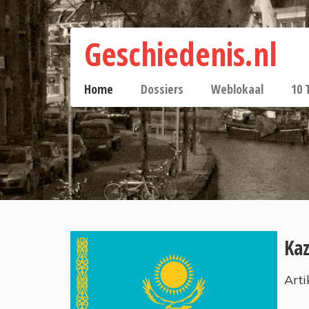
Geschiedenis.nl
Home
Dossiers
Weblokaal
10 
Ka
Arti