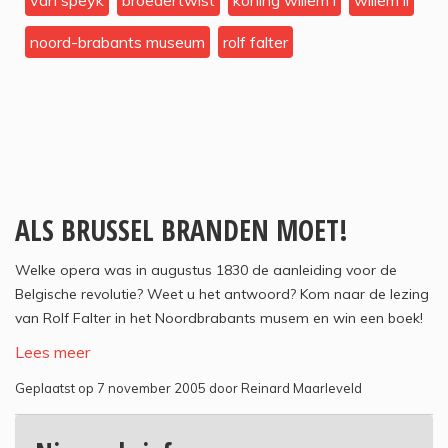
van speyk
broedertwist
koning willem i
willem ii
noord-brabants museum
rolf falter
ALS BRUSSEL BRANDEN MOET!
Welke opera was in augustus 1830 de aanleiding voor de
Belgische revolutie? Weet u het antwoord? Kom naar de lezing
van Rolf Falter in het Noordbrabants musem en win een boek!
Lees meer
Geplaatst op 7 november 2005 door Reinard Maarleveld