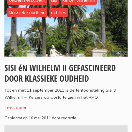
keizerin elisabeth
sisi
keizer wilhelm ii
klassieke oudheid
achilles
SISI éN WILHELM II GEFASCINEERD
DOOR KLASSIEKE OUDHEID
Tot en met 11 september 2011 is de tentoonstelling Sisi &
Wilhelm II – Keizers op Corfu te zien in het RMO.
Lees meer
Geplaatst op 10 mei 2011 door redactie