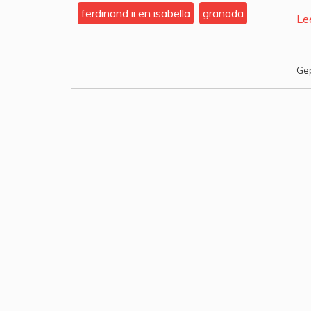
ferdinand ii en isabella
granada
Le
Gep