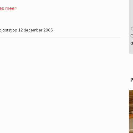
es meer
T
laatst op 12 december 2006
G
a
P