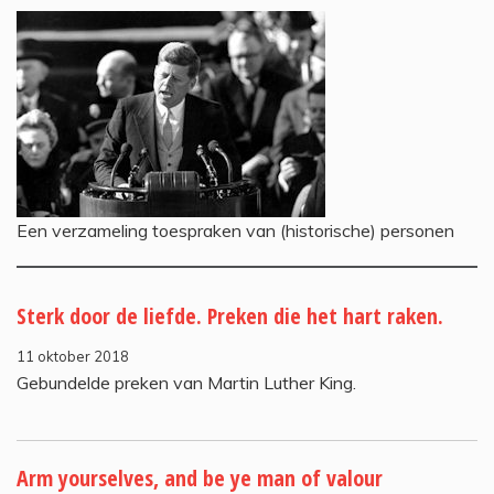
Een verzameling toespraken van (historische) personen
Sterk door de liefde. Preken die het hart raken.
11 oktober 2018
Gebundelde preken van Martin Luther King.
Arm yourselves, and be ye man of valour