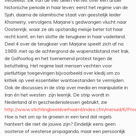
verbeeldt. Elk van de vier delen vertelt over een ander
historische periode in haar leven: eerst het regime van de
Sjah, daarna de islamitische staat van geestelijk leider
Khomeiny, vervolgens Marjane’s gedwongen vlucht naar
Oostenrijk, waar ze als opstandig meisje beter tot haar
recht komt, en ten slotte de terugkeer in haar vaderland.
Deel 4 over de terugkeer van Marjane speelt zich af na
1989, met op de achtergrond de wapenstilstand met Irak,
de Golfoorlog en het toenemend protest tegen de
betutteling. Het regime laat mensen vechten voor
pietluttige toegevingen bijvoorbeeld over kledij om zo
kritiek op veel essentiëler wantoestanden te vermijden.
Ook de discussies in de strip over media en manipulatie in
Iran én het westen zijn leerrijk. De strip wordt in
Nederland al in geschiedenislessen gebruikt, zie
http://www.stichtingbeeldverhaal.nl/index.cfm/menuid/6/Pr
Hoe is het om op te groeien in een land dat regels
hanteert die niet de jouwe zijn? Eindelijk eens geen
oosterse of westerse propaganda, maar een persoonlijk