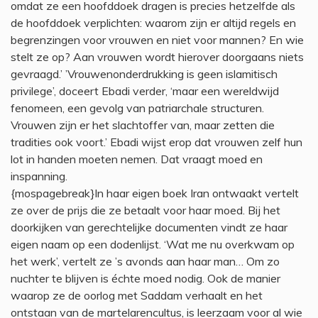
omdat ze een hoofddoek dragen is precies hetzelfde als
de hoofddoek verplichten: waarom zijn er altijd regels en
begrenzingen voor vrouwen en niet voor mannen? En wie
stelt ze op? Aan vrouwen wordt hierover doorgaans niets
gevraagd.’ ’Vrouwenonderdrukking is geen islamitisch
privilege’, doceert Ebadi verder, ‘maar een wereldwijd
fenomeen, een gevolg van patriarchale structuren.
Vrouwen zijn er het slachtoffer van, maar zetten die
tradities ook voort.’ Ebadi wijst erop dat vrouwen zelf hun
lot in handen moeten nemen. Dat vraagt moed en
inspanning.
{mospagebreak}In haar eigen boek Iran ontwaakt vertelt
ze over de prijs die ze betaalt voor haar moed. Bij het
doorkijken van gerechtelijke documenten vindt ze haar
eigen naam op een dodenlijst. ‘Wat me nu overkwam op
het werk’, vertelt ze ’s avonds aan haar man… Om zo
nuchter te blijven is échte moed nodig. Ook de manier
waarop ze de oorlog met Saddam verhaalt en het
ontstaan van de martelarencultus, is leerzaam voor al wie