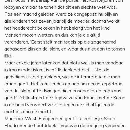
Desnoods met behulp van de politie. Het kostte jaren van
lobbyen om aan te tonen dat dit een slechte wet was.
Pas een maand geleden werd ze aangepast: nu blijven
alle kinderen tot zeven jaar bij de moeder; daarna wordt
het hoederecht bekeken in het belang van het kind.
Mensen maken wetten, en dus kan je die altijd
veranderen. ‘Eerst stelt men regels op die zogenaamd
gebaseerd zijn op de islam, en waar dus niet aan te tornen
lijkt.
Maar enkele jaren later kan dat plots wel. Is men vandaag
in Iran minder islamitisch? Ik denk het niet.... Niet de
godsdienst is het probleem, wel de interpretatie die men
eraan geeft. Het komt er dus op aan om een interpretatie
van de islam af te dwingen die mensenrechten een kans
geeft.’ Dit illustreert de strijdwijze van Ebadi: met de Koran
in de hand verweert ze zich tegen de schriftgeleerde
macho's aan de macht.
Maar ook West-Europeanen geeft ze een lesje; Shirin
Ebadi over de hoofddoek : ’Vrouwen de toegang verbieden