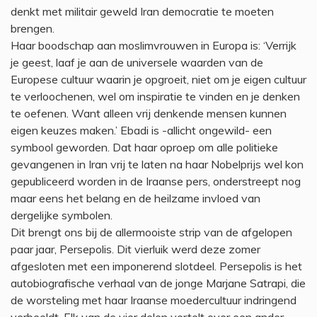
denkt met militair geweld Iran democratie te moeten
brengen.
Haar boodschap aan moslimvrouwen in Europa is: ‘Verrijk
je geest, laaf je aan de universele waarden van de
Europese cultuur waarin je opgroeit, niet om je eigen cultuur
te verloochenen, wel om inspiratie te vinden en je denken
te oefenen. Want alleen vrij denkende mensen kunnen
eigen keuzes maken.’ Ebadi is -allicht ongewild- een
symbool geworden. Dat haar oproep om alle politieke
gevangenen in Iran vrij te laten na haar Nobelprijs wel kon
gepubliceerd worden in de Iraanse pers, onderstreept nog
maar eens het belang en de heilzame invloed van
dergelijke symbolen.
Dit brengt ons bij de allermooiste strip van de afgelopen
paar jaar, Persepolis. Dit vierluik werd deze zomer
afgesloten met een imponerend slotdeel. Persepolis is het
autobiografische verhaal van de jonge Marjane Satrapi, die
de worsteling met haar Iraanse moedercultuur indringend