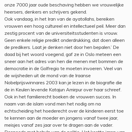
onze 7000 jaar oude beschaving hebben we vrouwelijke
heersers, denkers en schrijvers gekend.
Ook vandaag, in het Iran van de ayatollahs, bereiken
vrouwen een hoog cultureel en intellectueel peil. Meer dan
zestig procent van de universiteitsstudenten is vrouw.
Geen enkele religie predikt onderdrukking, dat doen alleen
de predikers. Laat je denken niet door hen bepalen.’ De
daad bij het woord voegend, gaf ze in Oslo meteen een
sneer aan het adres van hen die menen met bommen de
democratie in de Golfregio te moeten invoeren. Veel van
de wijsheden uit de mond van de Iraanse
Nobelprijswinnares 2003 kan je lezen in de biografie die
de in Keulen levende Katajun Amirpur over haar schreef.
Ook in het familierecht boeken de vrouwen succes. In
naam van de islam vond men het nodig om na
echtscheiding het hoederecht over de kinderen eerst toe
te kennen aan de moeder en jongens vanaf twee jaar,
meisjes vanaf zes jaar over te dragen aan de vader.