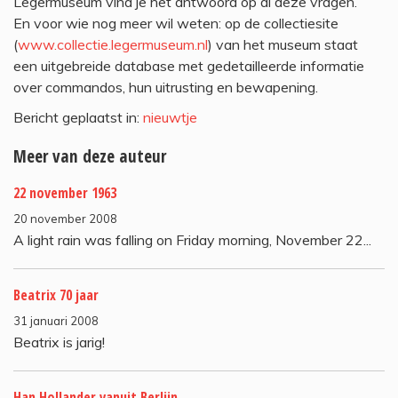
Legermuseum vind je het antwoord op al deze vragen.
En voor wie nog meer wil weten: op de collectiesite
(
www.collectie.legermuseum.nl
) van het museum staat
een uitgebreide database met gedetailleerde informatie
over commandos, hun uitrusting en bewapening.
Bericht geplaatst in:
nieuwtje
Meer van deze auteur
22 november 1963
20 november 2008
A light rain was falling on Friday morning, November 22...
Beatrix 70 jaar
31 januari 2008
Beatrix is jarig!
Han Hollander vanuit Berlijn