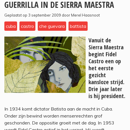
GUERRILLA IN DE SIERRA MAESTRA
Geplaatst op 3 september 2009 door Merel Haasnoot
cuba
castro
che guevara
battista
Vanuit de
Sierra Maestra
begint Fidel
Castro een op
het eerste
gezicht
kansloze strijd.
Drie jaar later
is hij president.
In 1934 komt dictator Batista aan de macht in Cuba.
Onder zijn bewind worden mensenrechten grof
geschonden. De oppositie groeit met de dag. In 1953
wordt Fidel Castro actief in het verzet. Hij wordt