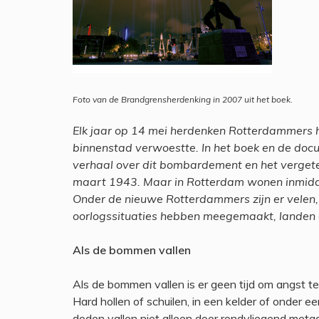
Foto van de Brandgrensherdenking in 2007 uit het boek.
Elk jaar op 14 mei herdenken Rotterdammers h
binnenstad verwoestte. In het boek en de doc
verhaal over dit bombardement en het verge
maart 1943. Maar in Rotterdam wonen inmidd
Onder de nieuwe Rotterdammers zijn er velen, 
oorlogssituaties hebben meegemaakt, landen als
Als de bommen vallen
Als de bommen vallen is er geen tijd om angst te 
Hard hollen of schuilen, in een kelder of onder e
doden vallen niet alleen door rondvliegend metaal