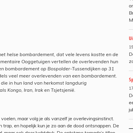
o
B
M
Ui
19
D
et helse bombardement, dat vele levens kostte en de
z
umentaire Ooggetuigen vertellen de overlevenden hun
ten bombardement op Bospolder-Tussendijken op 31
els veel meer overlevenden van een bombardement.
S
die in hun land van herkomst langdurig
17
 Kongo, Iran, Irak en Tsjetsjenië.
De
e
ju
voelen, maar volg je als vanzelf je overlevingsinstinct.
en trap, en hopelijk kun je zo aan de dood ontsnappen. De
, maar ook door luchtdruk. De ontstane tornado’s tillen