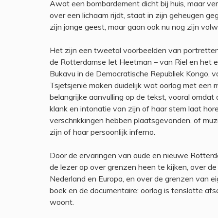
Awat een bombardement dicht bij huis, maar verlo
over een lichaam rijdt, staat in zijn geheugen ge
zijn jonge geest, maar gaan ook nu nog zijn vol
Het zijn een tweetal voorbeelden van portretten
de Rotterdamse Iet Heetman – van Riel en het e
Bukavu in de Democratische Republiek Kongo, va
Tsjetsjenië maken duidelijk wat oorlog met een
belangrijke aanvulling op de tekst, vooral omdat
klank en intonatie van zijn of haar stem laat ho
verschrikkingen hebben plaatsgevonden, of muzi
zijn of haar persoonlijk inferno.
Door de ervaringen van oude en nieuwe Rotterd
de lezer op over grenzen heen te kijken, over 
Nederland en Europa, en over de grenzen van ei
boek en de documentaire: oorlog is tenslotte af
woont.