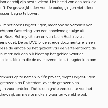
or daarbij zijn beste vriend. Het beeld van een tank die
grift. De gruwelijkheden van de oorlog gingen niet alleen
wassen begrip te boven.
 uit het boek
Ooggetuigen
, maar ook de verhalen van
chtpaar Oosterling, van een anonieme getuige uit
n Reza Rahimy uit Iran en van Islam Bashirov uit
 mens doet. De op DVD bijgeleverde documentaire is een
 deze de emotie op het gezicht van de verteller toont, de
ren, maar ook een blik biedt op het gebied waar de
ek laat klinken die de overlevende laat terugdenken aan
ammers op te nemen in één project, roept
Ooggetuigen
de grenzen van Rotterdam, over de grenzen van
gen vooroordelen. Dat is een grote verdienste van het
schuwelijk om mee te maken, waar ter wereld je ook