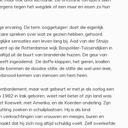
ergens tegen het wegdek of een muur en eisen zo hun
ge ervaring. De term ‘ooggetuigen’ doet die eigenlijk
taire spreken over wat ze gezien hebben, gehoord,
lijke sensaties een leven lang bij. Aad van der Struijs
ment op de Rotterdamse wijk Bospolder-Tussendijken in
g altijd uit de buurt van brandende huizen. De geur van
 heeft ingeademd. De doffe klappen, het gieren, knallen
 de bommen de doodse stilte, de stilte die wel uren leek,
n doodsnood kermen van mensen om hem heen.
bombardement, maar wat gebeurt er met je als oorlog een
 1982 in Irak geboren, weet niet beter of zijn land was
met Koeweit, met Amerika, en de Koerden onderling. Zijn
ting zoeken in schuilplaatsen. Hij is als kind
 verkrachtingen van vrouwen en meisjes, buren en
kt dat hij zich nog altijd schuldig voelt. Zelf overleefde