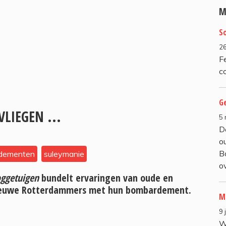
M
S
26
Fe
c
G
LIEGEN ...
5 
D
ou
B
dementen
suleymanie
o
ggetuigen
bundelt ervaringen van oude en
euwe Rotterdammers met hun bombardement.
M
9 
W