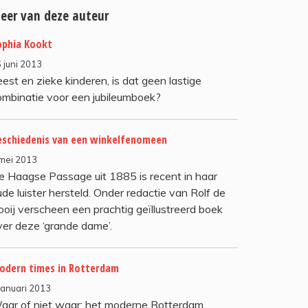
eer van deze auteur
ophia Kookt
 juni 2013
est en zieke kinderen, is dat geen lastige
ombinatie voor een jubileumboek?
eschiedenis van een winkelfenomeen
mei 2013
e Haagse Passage uit 1885 is recent in haar
de luister hersteld. Onder redactie van Rolf de
ooij verscheen een prachtig geïllustreerd boek
ver deze ‘grande dame’.
odern times in Rotterdam
januari 2013
aar of niet waar: het moderne Rotterdam