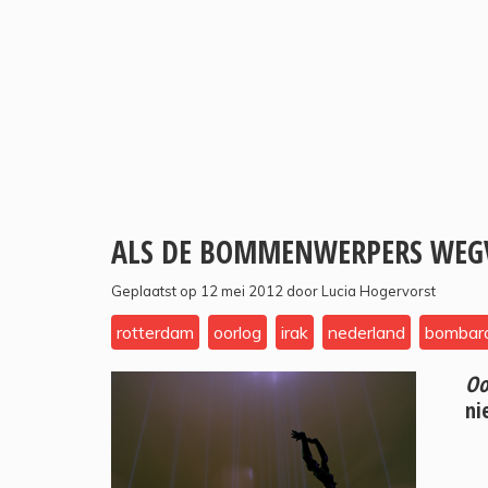
ALS DE BOMMENWERPERS WEGV
Geplaatst op 12 mei 2012 door Lucia Hogervorst
rotterdam
oorlog
irak
nederland
bombar
Oo
ni