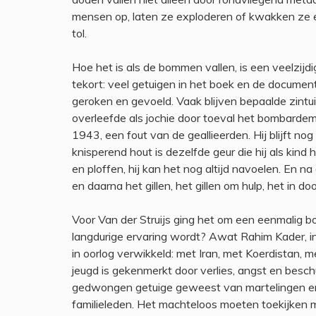
mensen op, laten ze exploderen of kwakken ze 
tol.
Hoe het is als de bommen vallen, is een veelzijdi
tekort: veel getuigen in het boek en de documen
geroken en gevoeld. Vaak blijven bepaalde zintuig
overleefde als jochie door toeval het bombarde
1943, een fout van de geallieerden. Hij blijft no
knisperend hout is dezelfde geur die hij als kind
en ploffen, hij kan het nog altijd navoelen. En na
en daarna het gillen, het gillen om hulp, het i
Voor Van der Struijs ging het om een eenmalig 
langdurige ervaring wordt? Awat Rahim Kader, in
in oorlog verwikkeld: met Iran, met Koerdistan, 
jeugd is gekenmerkt door verlies, angst en beschut
gedwongen getuige geweest van martelingen en
familieleden. Het machteloos moeten toekijken maa