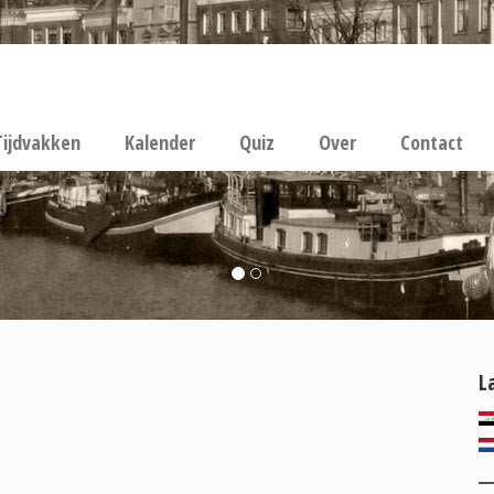
Tijdvakken
Kalender
Quiz
Over
Contact
L