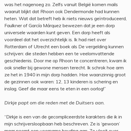
was het nagenoeg zo. Zelfs vanuit België komen mails
waaruit blijkt dat Rhoon ook Dendermonde had kunnen
heten. Wat dat betreft heb ik niets nieuws geïntroduceerd,
Faulkner of García Márquez bewezen dat je een dorp
universele waarden kunt geven. Een dorp heeft als
voordeel dat het overzichtelijk is. Ik had niet over
Rotterdam of Utrecht een boek als De vergelding kunnen
schrijven: die steden hebben een te veelomvattende
geschiedenis. Door me op Rhoon te concentreren, kwam ik
ook sneller bij gewone mensen terecht. Ik schrok hoe arm
ze het in 1940 in mijn dorp hadden. Hoe waanzinnig groot
de gezinnen ook waren: 12, 13 kinderen is schering en
inslag. Geef die maar eens te eten in een oorlog!”
Dirkje papt om die reden met de Duitsers aan.
“Dirkje is een van de gecompliceerdste karakters die ik in
mijn schrijversloopbaan heb beschreven. Ze is ‘gewoon’
maar neemt een voorname houding aan. Ze vloeit over