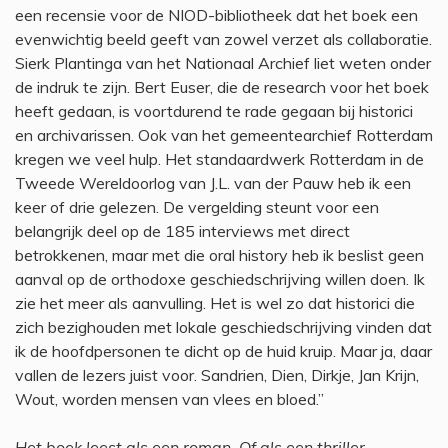
een recensie voor de NIOD-bibliotheek dat het boek een
evenwichtig beeld geeft van zowel verzet als collaboratie.
Sierk Plantinga van het Nationaal Archief liet weten onder
de indruk te zijn. Bert Euser, die de research voor het boek
heeft gedaan, is voortdurend te rade gegaan bij historici
en archivarissen. Ook van het gemeentearchief Rotterdam
kregen we veel hulp. Het standaardwerk Rotterdam in de
Tweede Wereldoorlog van J.L. van der Pauw heb ik een
keer of drie gelezen. De vergelding steunt voor een
belangrijk deel op de 185 interviews met direct
betrokkenen, maar met die oral history heb ik beslist geen
aanval op de orthodoxe geschiedschrijving willen doen. Ik
zie het meer als aanvulling. Het is wel zo dat historici die
zich bezighouden met lokale geschiedschrijving vinden dat
ik de hoofdpersonen te dicht op de huid kruip. Maar ja, daar
vallen de lezers juist voor. Sandrien, Dien, Dirkje, Jan Krijn,
Wout, worden mensen van vlees en bloed.”
Het boek leest als een roman. Of als een thriller.