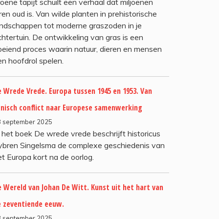
oene tapijt schuilt een verhaal dat miljoenen
ren oud is. Van wilde planten in prehistorische
andschappen tot moderne graszoden in je
chtertuin. De ontwikkeling van gras is een
oeiend proces waarin natuur, dieren en mensen
en hoofdrol spelen.
 Wrede Vrede. Europa tussen 1945 en 1953. Van
tnisch conflict naar Europese samenwerking
8 september 2025
n het boek De wrede vrede beschrijft historicus
ybren Singelsma de complexe geschiedenis van
et Europa kort na de oorlog.
 Wereld van Johan De Witt. Kunst uit het hart van
e zeventiende eeuw.
8 september 2025