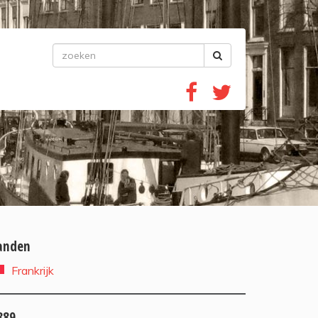
anden
Frankrijk
889