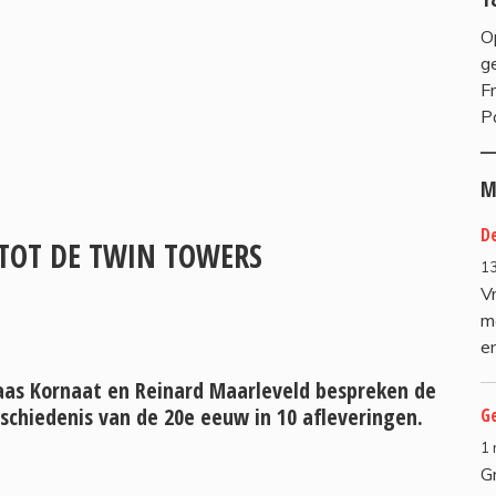
Op
g
F
Pa
M
De
 TOT DE TWIN TOWERS
13
V
m
en
aas Kornaat en Reinard Maarleveld bespreken de
schiedenis van de 20e eeuw in 10 afleveringen.
G
1
G