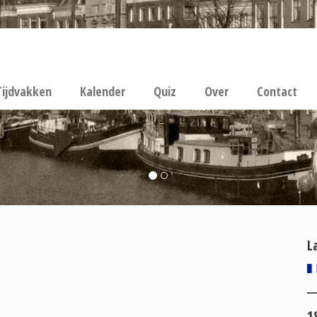
Tijdvakken
Kalender
Quiz
Over
Contact
L
1