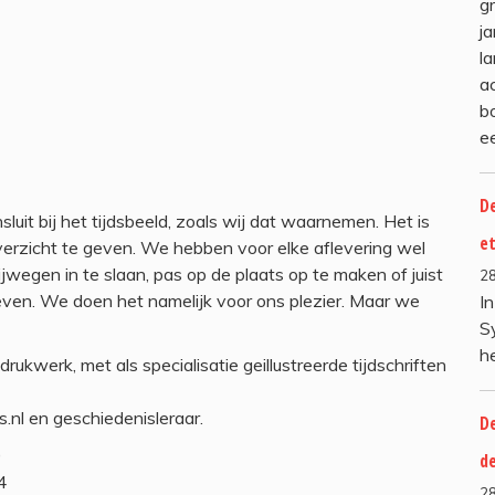
gr
ja
l
a
b
e
De
luit bij het tijdsbeeld, zoals wij dat waarnemen. Het is
e
overzicht te geven. We hebben voor elke aflevering wel
jwegen in te slaan, pas op de plaats op te maken of juist
2
ven. We doen het namelijk voor ons plezier. Maar we
I
S
h
rukwerk, met als specialisatie geillustreerde tijdschriften
s.nl en geschiedenisleraar.
De
0
d
4
2