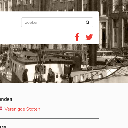
anden
Verenigde Staten
948