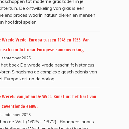
andschappen tot moderne graszoden in je
chtertuin. De ontwikkeling van gras is een
oeiend proces waarin natuur, dieren en mensen
en hoofdrol spelen.
 Wrede Vrede. Europa tussen 1945 en 1953. Van
tnisch conflict naar Europese samenwerking
8 september 2025
n het boek De wrede vrede beschrijft historicus
ybren Singelsma de complexe geschiedenis van
et Europa kort na de oorlog.
 Wereld van Johan De Witt. Kunst uit het hart van
e zeventiende eeuw.
8 september 2025
ohan de Witt (1625 – 1672). Raadpensionaris
an Holland en West-Friesland in de Gouden