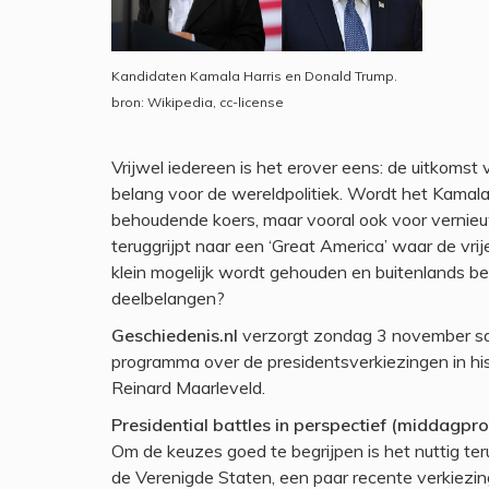
Kandidaten Kamala Harris en Donald Trump.
bron: Wikipedia, cc-license
Vrijwel iedereen is het erover eens: de uitkoms
belang voor de wereldpolitiek. Wordt het Kamala 
behoudende koers, maar vooral ook voor vernie
teruggrijpt naar een ‘Great America’ waar de vrij
klein mogelijk wordt gehouden en buitenlands b
deelbelangen?
Geschiedenis.nl
verzorgt zondag 3 november 
programma over de presidentsverkiezingen in his
Reinard Maarleveld.
Presidential battles in perspectief (middagp
Om de keuzes goed te begrijpen is het nuttig ter
de Verenigde Staten, een paar recente verkiez