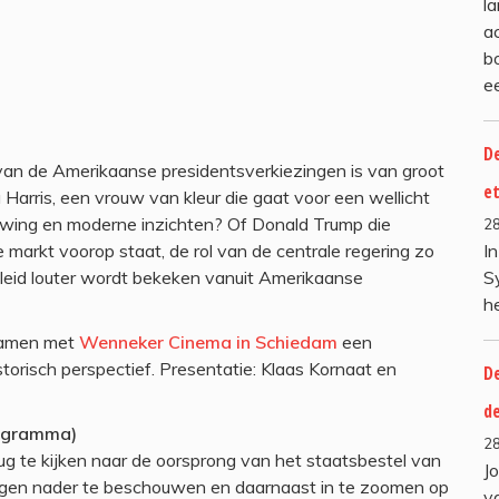
l
a
b
e
De
t van de Amerikaanse presidentsverkiezingen is van groot
e
Harris, een vrouw van kleur die gaat voor een wellicht
uwing en moderne inzichten? Of Donald Trump die
2
e markt voorop staat, de rol van de centrale regering zo
I
eleid louter wordt bekeken vanuit Amerikaanse
S
h
samen met
Wenneker Cinema in Schiedam
een
torisch perspectief. Presentatie: Klaas Kornaat en
De
d
rogramma)
2
ug te kijken naar de oorsprong van het staatsbestel van
J
ingen nader te beschouwen en daarnaast in te zoomen op
v