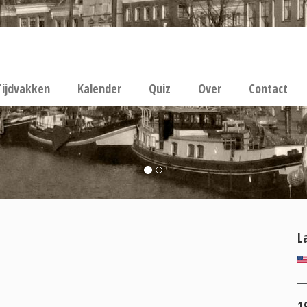
Tijdvakken
Kalender
Quiz
Over
Contact
L
1