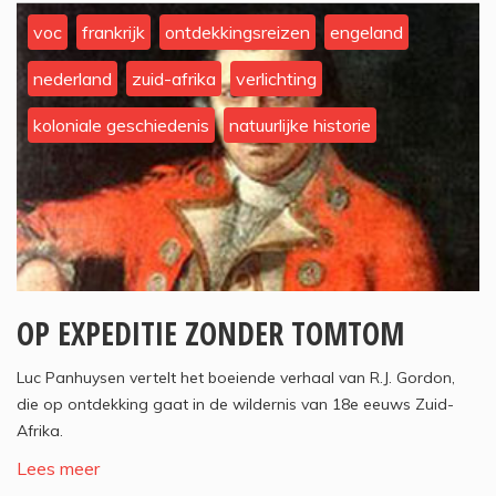
voc
frankrijk
ontdekkingsreizen
engeland
nederland
zuid-afrika
verlichting
koloniale geschiedenis
natuurlijke historie
OP EXPEDITIE ZONDER TOMTOM
Luc Panhuysen vertelt het boeiende verhaal van R.J. Gordon,
die op ontdekking gaat in de wildernis van 18e eeuws Zuid-
Afrika.
Lees meer