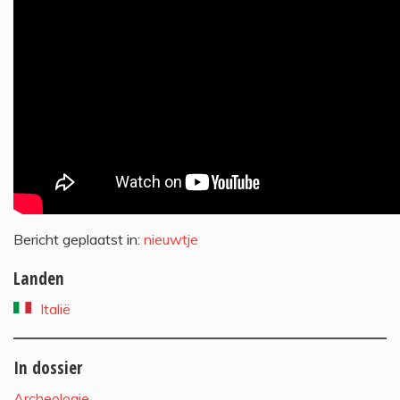
Bericht geplaatst in:
nieuwtje
Landen
Italië
In dossier
Archeologie