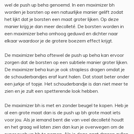
wel de push up beha genoemd. In een maximizer bh
worden je borsten op een natuurlijke manier gelift zodat
het lijkt dat je borsten een maat groter lijken. Op deze
manier krijg je dan meer decolleté. De borsten worden in
een maximizer beha omhoog geduwd en dichter naar
elkaar waardoor je de grotere boezem effect krijgt.
De maximizer beha oftewel de push up beha kan ervoor
zorgen dat de borsten op een subtiele manier groter lijken.
De maximizer beha kun je ook strapless dragen omdat je
de schouderbandjes eraf kunt halen. Dat staat beter onder
een jurkje of topje. Het schouderbandje is dan niet meer te
zien en je zult een spetterende look hebben.
De maximizer bh is met en zonder beugel te kopen. Heb je
al een grote maat dan is de push up bh grote maat iets
voor jou. Als je iemand bent die van veel decolleté houdt
en het graag wil laten zien dan kun je overwegen om de
super push up bh te nemen. Als je deze gaat dragen zullen