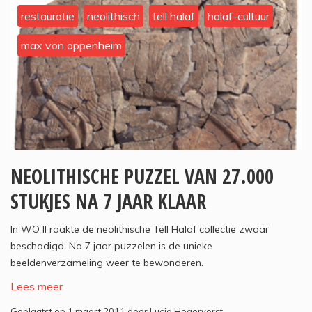
restauratie
neolithisch
tell halaf
halaf-cultuur
max von oppenheim
NEOLITHISCHE PUZZEL VAN 27.000
STUKJES NA 7 JAAR KLAAR
In WO II raakte de neolithische Tell Halaf collectie zwaar
beschadigd. Na 7 jaar puzzelen is de unieke
beeldenverzameling weer te bewonderen.
Lees meer
Geplaatst op 1 maart 2011 door Lucia Hogervorst