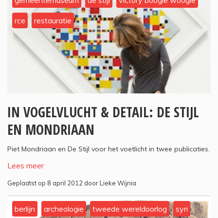
gemeentemuseum
de stijl
victory boogie woogie
rce
restauratie
IN VOGELVLUCHT & DETAIL: DE STIJL
EN MONDRIAAN
Piet Mondriaan en De Stijl voor het voetlicht in twee publicaties.
Lees meer
Geplaatst op 8 april 2012 door Lieke Wijnia
berlijn
archeologie
tweede wereldoorlog
syri