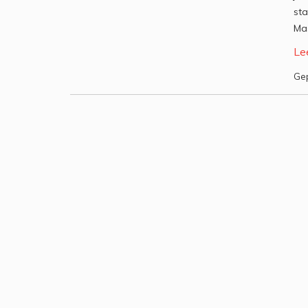
sta
Ma
Le
Gep