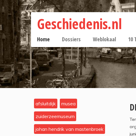
Geschiedenis.nl
Home
Dossiers
Weblokaal
10 
afsluitdijk
musea
D
zuiderzeemuseum
Ter
org
johan hendrik van mastenbroek
jun