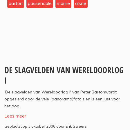
barton
passendale
marne
aisne
DE SLAGVELDEN VAN WERELDOORLOG
I
'De slagvelden van Wereldoorlog I' van Peter Bartonwordt
opgesierd door de vele (panorama)foto's en is een lust voor
het oog.
Lees meer
Geplaatst op 3 oktober 2006 door Erik Sweers