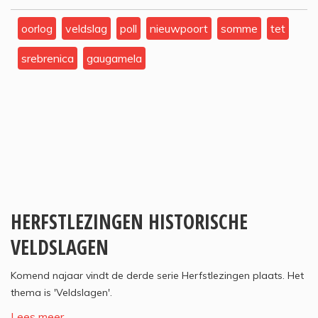
oorlog
veldslag
poll
nieuwpoort
somme
tet
srebrenica
gaugamela
HERFSTLEZINGEN HISTORISCHE
VELDSLAGEN
Komend najaar vindt de derde serie Herfstlezingen plaats. Het
thema is 'Veldslagen'.
Lees meer