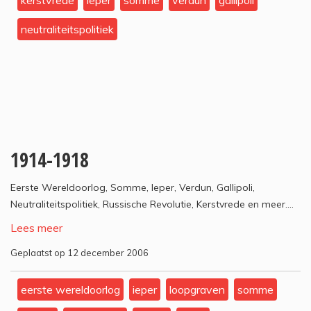
kerstvrede
ieper
somme
verdun
gallipoli
neutraliteitspolitiek
1914-1918
Eerste Wereldoorlog, Somme, Ieper, Verdun, Gallipoli,
Neutraliteitspolitiek, Russische Revolutie, Kerstvrede en meer....
Lees meer
Geplaatst op 12 december 2006
eerste wereldoorlog
ieper
loopgraven
somme