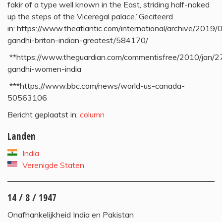
fakir of a type well known in the East, striding half-naked
up the steps of the Viceregal palace.”Geciteerd
in: https://www.theatlantic.com/international/archive/2019/04
gandhi-briton-indian-greatest/584170/
**https://www.theguardian.com/commentisfree/2010/jan/
gandhi-women-india
***https://www.bbc.com/news/world-us-canada-
50563106
Bericht geplaatst in:
column
Landen
India
Verenigde Staten
14 / 8 / 1947
Onafhankelijkheid India en Pakistan