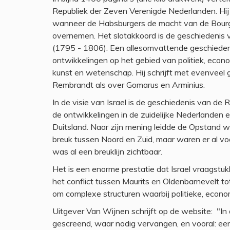
Republiek der Zeven Verenigde Nederlanden. Hij
wanneer de Habsburgers de macht van de Bourg
overnemen. Het slotakkoord is de geschiedenis 
(1795 - 1806). Een allesomvattende geschieden
ontwikkelingen op het gebied van politiek, econo
kunst en wetenschap. Hij schrijft met evenveel 
Rembrandt als over Gomarus en Arminius.
In de visie van Israel is de geschiedenis van de R
de ontwikkelingen in de zuidelijke Nederlanden 
Duitsland. Naar zijn mening leidde de Opstand we
breuk tussen Noord en Zuid, maar waren er al voo
was al een breuklijn zichtbaar.
Het is een enorme prestatie dat Israel vraagstu
het conflict tussen Maurits en Oldenbarnevelt to
om complexe structuren waarbij politieke, econo
Uitgever Van Wijnen schrijft op de website: "In de
gescreend, waar nodig vervangen, en vooral: een