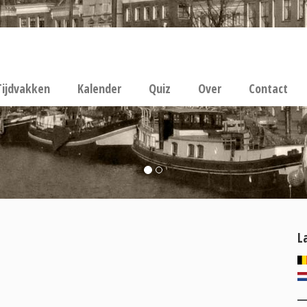
Tijdvakken
Kalender
Quiz
Over
Contact
L