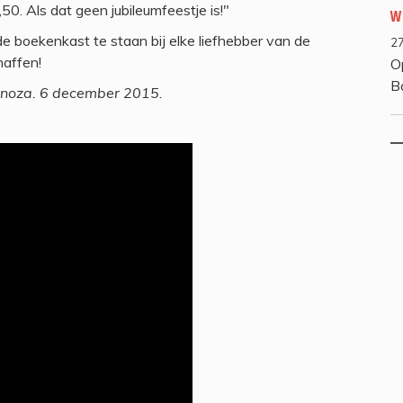
0. Als dat geen jubileumfeestje is!"
W
e boekenkast te staan bij elke liefhebber van de
27
haffen!
O
B
Spinoza. 6 december 2015.