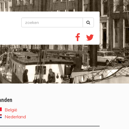
anden
België
Nederland