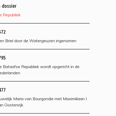
n dossier
e Republiek
572
en Briel door de Watergeuzen ingenomen
795
e Bataafse Republiek wordt opgericht in de
ederlanden
477
uwelijk Maria van Bourgondie met Maximiliaan I
an Oostenrijk