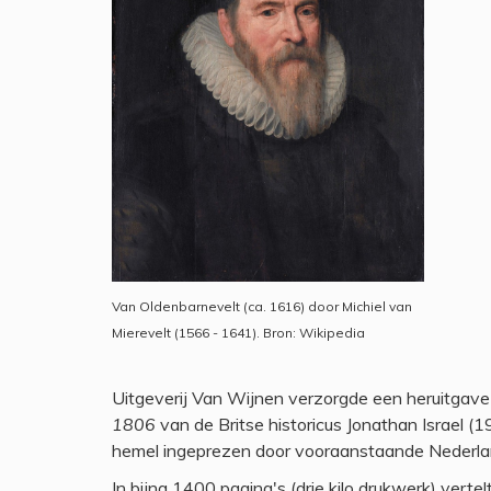
Van Oldenbarnevelt (ca. 1616) door Michiel van
Mierevelt (1566 - 1641). Bron: Wikipedia
Uitgeverij Van Wijnen verzorgde een heruitgave (
1806
van de Britse historicus Jonathan Israel 
hemel ingeprezen door vooraanstaande Nederland
In bijna 1400 pagina's (drie kilo drukwerk) verte