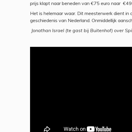
prijs klapt naar beneden van €75 euro naar €49,5
Het is helemaar waar. Dit meesterwerk dient in d
geschiedenis van Nederland. Onmiddellijk aansc
Jonathan Israel (te gast bij Buitenhof) over 