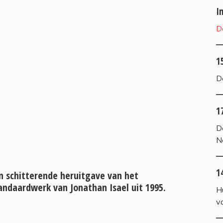
I
D
1
D
1
D
N
1
n schitterende heruitgave van het
andaardwerk van Jonathan Isael uit 1995.
H
v