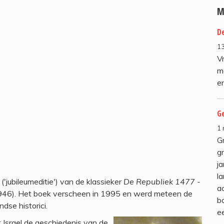
M
De
13
V
m
en
G
1
G
gr
ja
l
'jubileumeditie') van de klassieker
De Republiek 1477 -
a
(1946). Het boek verscheen in 1995 en werd meteen de
b
se historici.
e
lt Israel de geschiedenis van de