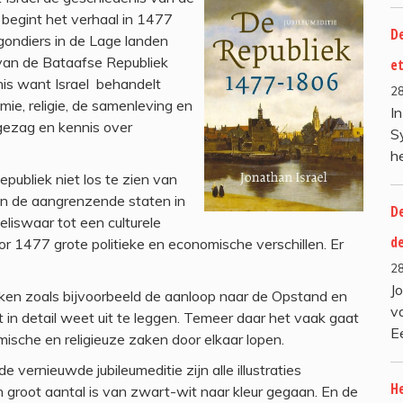
 begint het verhaal in 1477
De
ondiers in de Lage landen
van de Bataafse Republiek
e
is want Israel behandelt
2
mie, religie, de samenleving en
I
gezag en kennis over
S
h
epubliek niet los te zien van
en de aangrenzende staten in
De
liswaar tot een culturele
d
r 1477 grote politieke en economische verschillen. Er
2
J
kken zoals bijvoorbeeld de aanloop naar de Opstand en
v
t in detail weet uit te leggen. Temeer daar het vaak gaat
E
mische en religieuze zaken door elkaar lopen.
 vernieuwde jubileumeditie zijn alle illustraties
H
 groot aantal is van zwart-wit naar kleur gegaan. En de