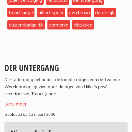
jodenvervolging
holocaust
der untergang
traudl junge
albert speer
eva braun
derde rijk
duizendjarige rijk
germania
blitzkrieg
DER UNTERGANG
Der Untergang behandelt de laatste dagen van de Tweede
Wereldoorlog, gezien door de ogen van Hitler’s privé-
secretaresse, Traudl Junge.
Lees meer
Geplaatst op 13 maart 2006