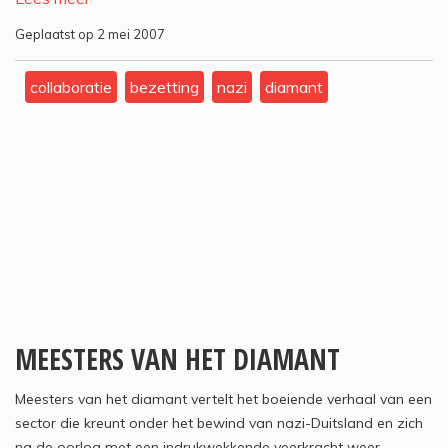
Geplaatst op 2 mei 2007
collaboratie
bezetting
nazi
diamant
MEESTERS VAN HET DIAMANT
Meesters van het diamant vertelt het boeiende verhaal van een
sector die kreunt onder het bewind van nazi-Duitsland en zich
na de oorlog met een indrukwekkende veerkracht weer