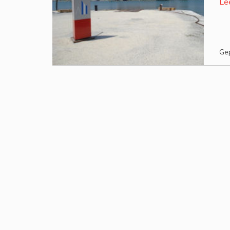
Le
Gep