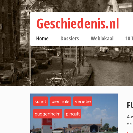
Geschiedenis.nl
Home
Dossiers
Weblokaal
10 
kunst
biennale
venetie
F
guggenheim
pinault
Aus
de 