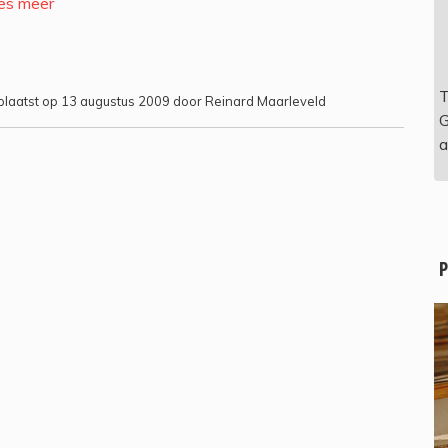
es meer
T
laatst op 13 augustus 2009 door Reinard Maarleveld
G
a
P