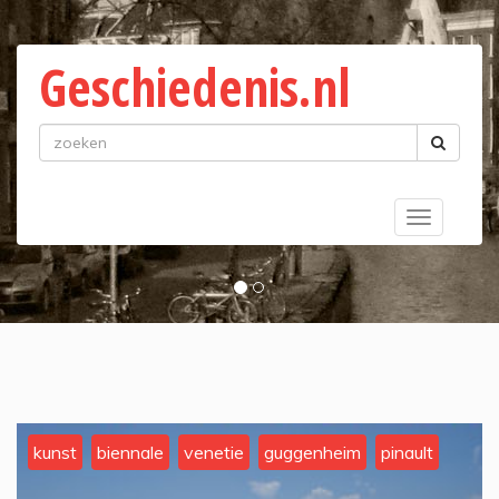
Geschiedenis.nl
Toggle
navigatio
kunst
biennale
venetie
guggenheim
pinault