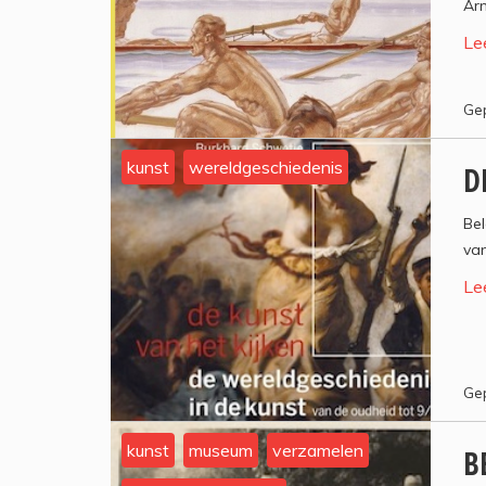
Arn
Le
Gep
kunst
wereldgeschiedenis
D
Be
va
Le
Gep
kunst
museum
verzamelen
B