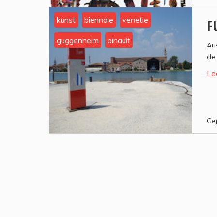
kunst
biennale
venetie
F
guggenheim
pinault
Aus
de 
Le
Gep