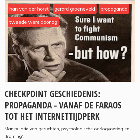
han van der horst
gerard groeneveld
propaganda
tweede wereldoorlog
CHECKPOINT GESCHIEDENIS:
PROPAGANDA - VANAF DE FARAOS
TOT HET INTERNETTIJDPERK
Manipulatie van geruchten, psychologische oorlogvoering en
'framing'.