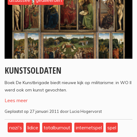
altaussee
geallieerden
KUNSTSOLDATEN
Boek De Kunstbrigade biedt nieuwe kijk op militarisme: in WO II
werd ook om kunst gevochten.
Lees meer
Geplaatst op 27 januari 2011 door Lucia Hogervorst
nazi's
lidice
totalburnout
internetspel
spel