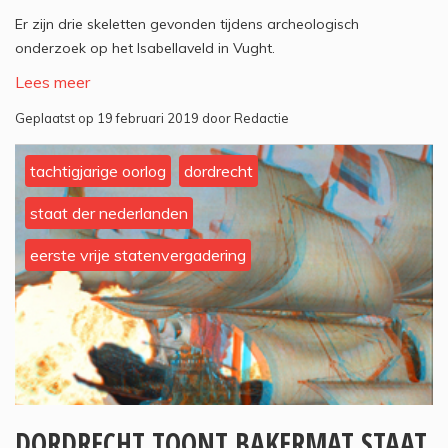
Er zijn drie skeletten gevonden tijdens archeologisch
onderzoek op het Isabellaveld in Vught.
Lees meer
Geplaatst op 19 februari 2019 door Redactie
tachtigjarige oorlog
dordrecht
staat der nederlanden
eerste vrije statenvergadering
DORDRECHT TOONT BAKERMAT STAAT