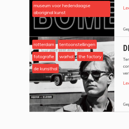
museum voor hedendaagse
Le
aboriginal kunst
Gep
rotterdam
tentoonstellingen
D
fotografie
warhol
the factory
Te
con
de kunsthal
ver
Le
Gep