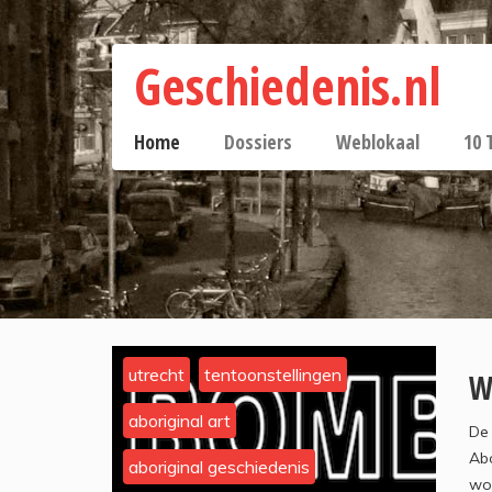
Geschiedenis.nl
Home
Dossiers
Weblokaal
10 
utrecht
tentoonstellingen
W
aboriginal art
De
Abo
aboriginal geschiedenis
wo