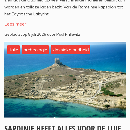
zien dat de Oudheid op veel verschillende manieren belicht kan
worden en talloze lagen bezit. Van de Romeinse kapsalon tot
het Egyptische Labyrint.
Lees meer
Geplaatst op 8 juli 2026 door Paul Prillevitz
italie
archeologie
klassieke oudheid
SARDINIE HEEFT ALLES VOOR DE LUIE