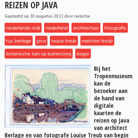
REIZEN OP JAVA
Geplaatst op 30 augustus 2011 door redactie
nederlands-indi
nederland
architectuur
fotografie
h.p. berlage
java
louise treub
melchior treub
botanische tuin op buitenzorg
bogor
Bij het
Tropenmuseum
kan de
bezoeker aan
de hand van
digitale
kaarten de
reizen op Java
van architect
Berlage en van fotografe Louise Treub van begin