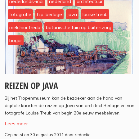
nederlands-indi
nederland
architectuur
fotografie
h.p. berlage
java
louise treub
melchior treub
botanische tuin op buitenzorg
bogor
REIZEN OP JAVA
Bij het Tropenmuseum kan de bezoeker aan de hand van
digitale kaarten de reizen op Java van architect Berlage en van
fotografe Louise Treub van begin 20e eeuw meebeleven.
Lees meer
Geplaatst op 30 augustus 2011 door redactie