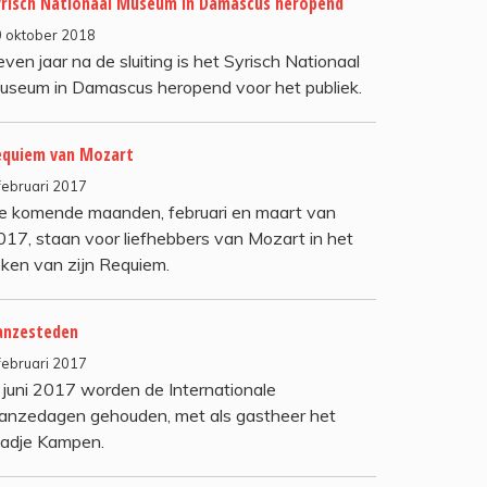
yrisch Nationaal Museum in Damascus heropend
 oktober 2018
ven jaar na de sluiting is het Syrisch Nationaal
useum in Damascus heropend voor het publiek.
equiem van Mozart
februari 2017
e komende maanden, februari en maart van
017, staan voor liefhebbers van Mozart in het
eken van zijn Requiem.
anzesteden
februari 2017
n juni 2017 worden de Internationale
anzedagen gehouden, met als gastheer het
tadje Kampen.