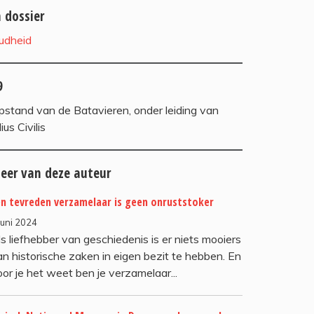
n dossier
udheid
9
pstand van de Batavieren, onder leiding van
lius Civilis
eer van deze auteur
en tevreden verzamelaar is geen onruststoker
juni 2024
ls liefhebber van geschiedenis is er niets mooiers
an historische zaken in eigen bezit te hebben. En
oor je het weet ben je verzamelaar...