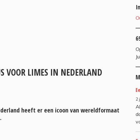
I
O
6
O
Ju
S VOOR LIMES IN NEDERLAND
M
E
2 
A
derland heeft er een icoon van wereldformaat
d
.
v