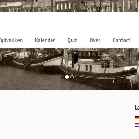
Tijdvakken
Kalender
Quiz
Over
Contact
L