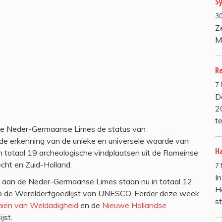
S
30
Ze
M
R
7 
D
2
t
e Neder-Germaanse Limes de status van
de erkenning van de unieke en universele waarde van
H
n totaal 19 archeologische vindplaatsen uit de Romeinse
echt en Zuid-Holland.
7 
I
 aan de Neder-Germaanse Limes staan nu in totaal 12
H
 op de Werelderfgoedlijst van UNESCO. Eerder deze week
s
niën van Weldadigheid
en de
Nieuwe Hollandse
jst.