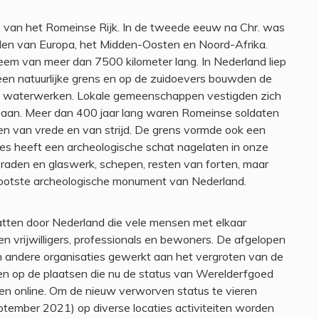
 van het Romeinse Rijk. In de tweede eeuw na Chr. was
elen van Europa, het Midden-Oosten en Noord-Afrika.
em van meer dan 7500 kilometer lang. In Nederland liep
 een natuurlijke grens en op de zuidoevers bouwden de
 waterwerken. Lokale gemeenschappen vestigden zich
ijd aan. Meer dan 400 jaar lang waren Romeinse soldaten
en van vrede en van strijd. De grens vormde ook een
imes heeft een archeologische schat nagelaten in onze
raden en glaswerk, schepen, resten van forten, maar
ootste archeologische monument van Nederland.
atten door Nederland die vele mensen met elkaar
sen vrijwilligers, professionals en bewoners. De afgelopen
 en andere organisaties gewerkt aan het vergroten van de
een op de plaatsen die nu de status van Werelderfgoed
n online. Om de nieuw verworven status te vieren
ember 2021) op diverse locaties activiteiten worden