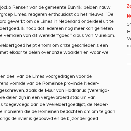
Z
Jocko Rensen van de gemeente Bunnik, beiden nauw
urgroep Limes, reageren enthousiast op het nieuws. ”De
N
hard gewerkt om de Limes in Nederland onderdeel uit te
14
elderfgoed. Ik hoop dat iedereen nog meer kan genieten
H
de verhalen van dit werelderfgoed.” aldus Van Muilekom.
V
elderfgoed helpt enorm om onze geschiedenis een
m
 met elkaar te delen over onze waarden en waar we
en deel van de Limes voorgedragen voor de
grens vormde van de Romeinse provincie Neder-
ngeschreven, zoals de Muur van Hadrianus (Verenigd-
e delen zijn in een vergevorderd stadium van
 is toegevoegd aan de Werelderfgoedlijst, de Neder-
eve manieren die de Romeinen bedachten om om te gaan
t langs de rivier is gebouwd en de bijzonder goed