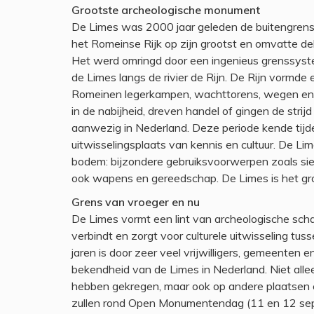
Grootste archeologische monument
De Limes was 2000 jaar geleden de buitengrens
het Romeinse Rijk op zijn grootst en omvatte d
Het werd omringd door een ingenieus grenssyste
de Limes langs de rivier de Rijn. De Rijn vormde
Romeinen legerkampen, wachttorens, wegen en
in de nabijheid, dreven handel of gingen de str
aanwezig in Nederland. Deze periode kende tijd
uitwisselingsplaats van kennis en cultuur. De L
bodem: bijzondere gebruiksvoorwerpen zoals sie
ook wapens en gereedschap. De Limes is het gr
Grens van vroeger en nu
De Limes vormt een lint van archeologische sch
verbindt en zorgt voor culturele uitwisseling tus
jaren is door zeer veel vrijwilligers, gemeenten
bekendheid van de Limes in Nederland. Niet all
hebben gekregen, maar ook op andere plaatsen e
zullen rond Open Monumentendag (11 en 12 sept