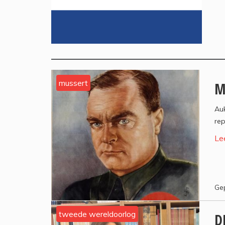
mussert
M
Auk
rep
Le
Gep
tweede wereldoorlog
D