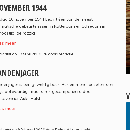
OVEMBER 1944
ijdag 10 november 1944 begint één van de meest
amatische gebeurtenissen in Rotterdam en Schiedam in
logstijd: de razzia.
es meer
laatst op 13 februari 2026 door Redactie
ANDENJAGER
ndenjager is een geweldig boek. Beklemmend, bezeten, soms
geloofwaardig, maar strak gecomponeerd door
V
ltovenaar Auke Hulst.
es meer
laatst op 9 februari 2026 door Reinard Maarleveld