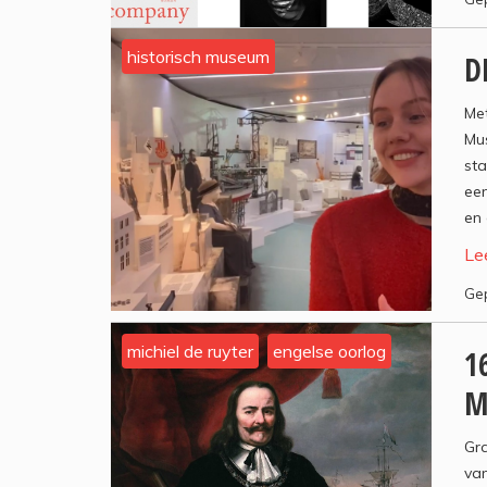
historisch museum
D
Met
Mu
st
een
en 
Le
Gep
michiel de ruyter
engelse oorlog
1
M
Gra
van