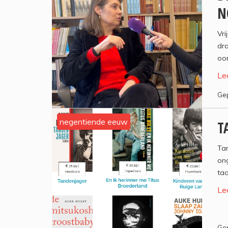
N
Vr
dr
oor
Le
Gep
negentiende eeuw
T
Ta
on
taa
Le
Gep