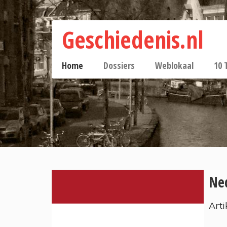
Geschiedenis.nl
Home
Dossiers
Weblokaal
10 
Ne
Arti