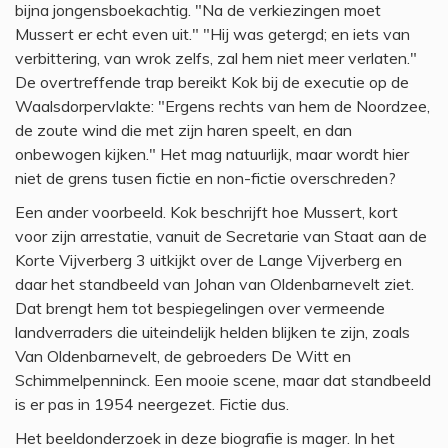
bijna jongensboekachtig. "Na de verkiezingen moet
Mussert er echt even uit." "Hij was getergd; en iets van
verbittering, van wrok zelfs, zal hem niet meer verlaten."
De overtreffende trap bereikt Kok bij de executie op de
Waalsdorpervlakte: "Ergens rechts van hem de Noordzee,
de zoute wind die met zijn haren speelt, en dan
onbewogen kijken." Het mag natuurlijk, maar wordt hier
niet de grens tusen fictie en non-fictie overschreden?
Een ander voorbeeld. Kok beschrijft hoe Mussert, kort
voor zijn arrestatie, vanuit de Secretarie van Staat aan de
Korte Vijverberg 3 uitkijkt over de Lange Vijverberg en
daar het standbeeld van Johan van Oldenbarnevelt ziet.
Dat brengt hem tot bespiegelingen over vermeende
landverraders die uiteindelijk helden blijken te zijn, zoals
Van Oldenbarnevelt, de gebroeders De Witt en
Schimmelpenninck. Een mooie scene, maar dat standbeeld
is er pas in 1954 neergezet. Fictie dus.
Het beeldonderzoek in deze biografie is mager. In het