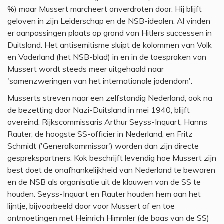
%) maar Mussert marcheert onverdroten door. Hij blijft
geloven in zijn Leiderschap en de NSB-idealen. Al vinden
er aanpassingen plaats op grond van Hitlers successen in
Duitsland. Het antisemitisme sluipt de kolommen van Volk
en Vaderland (het NSB-blad) in en in de toespraken van
Mussert wordt steeds meer uitgehaald naar
'samenzweringen van het internationale jodendom'.
Musserts streven naar een zelfstandig Nederland, ook na
de bezetting door Nazi-Duitsland in mei 1940, blijft
overeind. Rijkscommissaris Arthur Seyss-Inquart, Hanns
Rauter, de hoogste SS-officier in Nederland, en Fritz
Schmidt ('Generalkommissar') worden dan zijn directe
gesprekspartners. Kok beschrijft levendig hoe Mussert zijn
best doet de onafhankelijkheid van Nederland te bewaren
en de NSB als organisatie uit de klauwen van de SS te
houden. Seyss-Inquart en Rauter houden hem aan het
lijntje, bijvoorbeeld door voor Mussert af en toe
ontmoetingen met Heinrich Himmler (de baas van de SS)