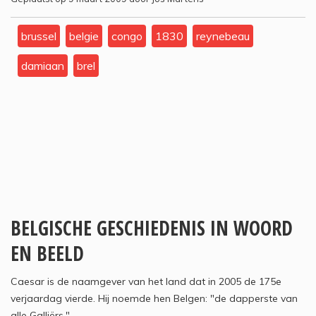
brussel
belgie
congo
1830
reynebeau
damiaan
brel
BELGISCHE GESCHIEDENIS IN WOORD
EN BEELD
Caesar is de naamgever van het land dat in 2005 de 175e
verjaardag vierde. Hij noemde hen Belgen: "de dapperste van
alle Galliërs."