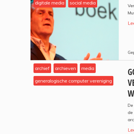
digitale media
social media
Ver
Mus
Le
Gep
archief
archieven
media
G
V
generalogische computer vereniging
W
De
de 
arc
Le