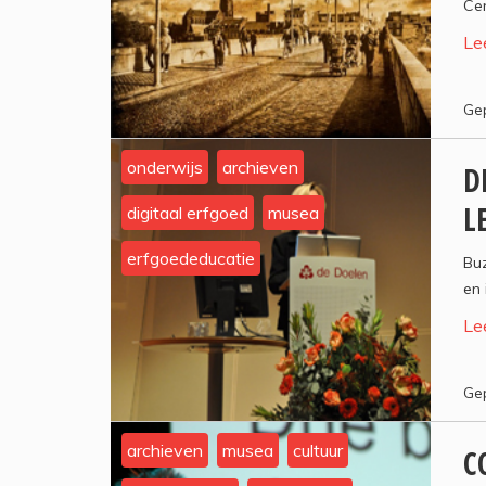
Cen
Le
Gep
onderwijs
archieven
D
L
digitaal erfgoed
musea
erfgoededucatie
Bu
en 
Le
Gep
archieven
musea
cultuur
C