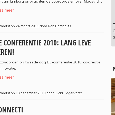
trum Limburg ontkrachten de vooroordelen over Maastricht.
es meer
T
laatst op 24 maart 2011 door Rob Rombouts
G
a
E CONFERENTIE 2010: LANG LEVE
EREN!
zzwoorden op tweede dag DE-conferentie 2010: co-creatie
P
innovatie.
es meer
laatst op 13 december 2010 door Lucia Hogervorst
ONNECT!