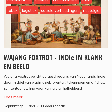
dekolonisatie
bestuur
communicatie
thee
tabak
logistiek
sociale verhoudingen
nostalgie
WAJANG FOXTROT - INDIë IN KLANK
EN BEELD
Wajang Foxtrot belicht de geschiedenis van Nederlands-Indië
door middel van bladmuziek, prenten, tekeningen en affiches.
Een tentoonstelling voor kenners en liefhebbers!
Lees meer
Geplaatst op 11 april 2011 door redactie