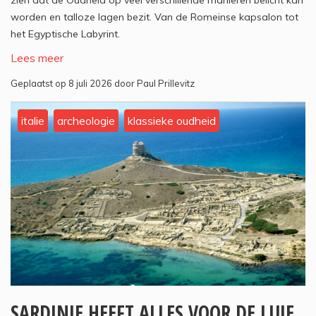
zien dat de Oudheid op veel verschillende manieren belicht kan
worden en talloze lagen bezit. Van de Romeinse kapsalon tot
het Egyptische Labyrint.
Lees meer
Geplaatst op 8 juli 2026 door Paul Prillevitz
italie
archeologie
klassieke oudheid
SARDINIE HEEFT ALLES VOOR DE LUIE