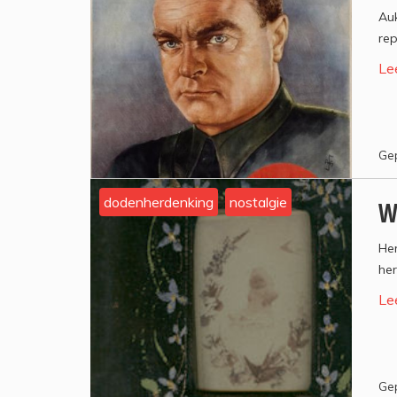
Auk
rep
Le
Gep
dodenherdenking
nostalgie
W
Her
he
Le
Gep