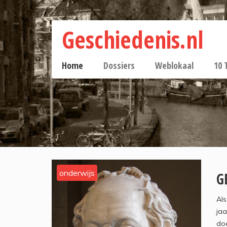
Geschiedenis.nl
Home
Dossiers
Weblokaal
10 
onderwijs
G
Als
jaa
doe