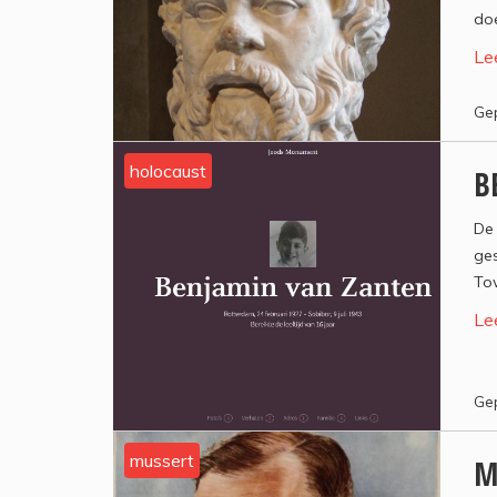
doe
Le
Gep
holocaust
B
De 
ges
Tow
Le
Gep
mussert
M