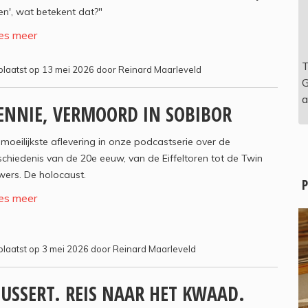
n', wat betekent dat?"
es meer
T
laatst op 13 mei 2026 door Reinard Maarleveld
G
a
ENNIE, VERMOORD IN SOBIBOR
moeilijkste aflevering in onze podcastserie over de
chiedenis van de 20e eeuw, van de Eiffeltoren tot de Twin
ers. De holocaust.
P
es meer
laatst op 3 mei 2026 door Reinard Maarleveld
USSERT. REIS NAAR HET KWAAD.