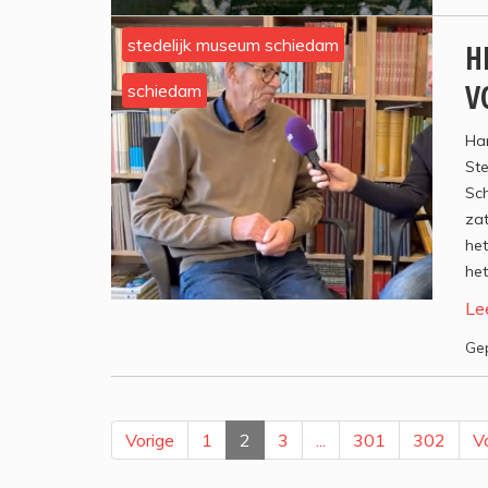
stedelijk museum schiedam
H
V
schiedam
Han
Ste
Sc
zat
het
het
Le
Gep
Vorige
1
2
3
...
301
302
V