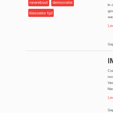
nearebout
democratie
In 
god
klassieke tijd
wer
Le
Gep
I
Con
no
Ver
Ne
Le
Gep