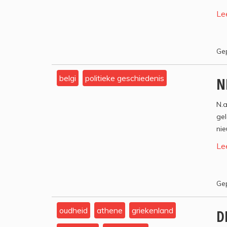
Le
Gep
belgi
politieke geschiedenis
N
N.a
ge
nie
Le
Gep
oudheid
athene
griekenland
D