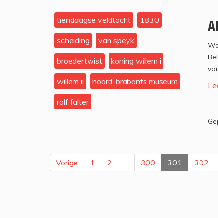
tiendaagse veldtocht
1830
A
scheiding
van speyk
We
Bel
broedertwist
koning willem i
van
willem ii
noord-brabants museum
Le
rolf falter
Gep
Vorige
1
2
...
300
301
302