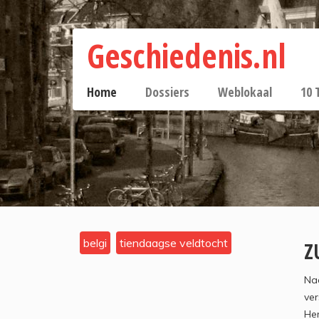
Geschiedenis.nl
Home
Dossiers
Weblokaal
10 
belgi
tiendaagse veldtocht
Z
Naa
ver
Her