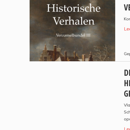
V
Kor
Le
Gep
D
H
G
Vla
Sch
opd
Le