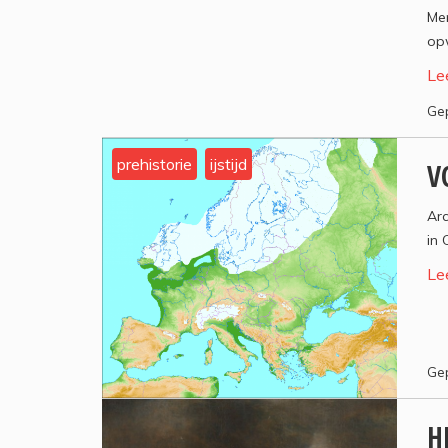
Me
opw
Le
Gep
prehistorie
ijstijd
V
Ar
in 
Le
Gep
H