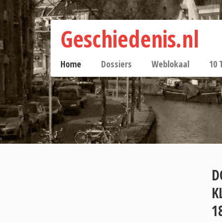
Geschiedenis.nl
Home
Dossiers
Weblokaal
10 
D
K
1