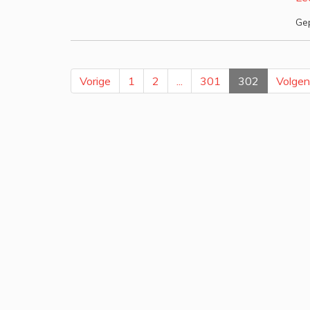
Gep
Vorige
1
2
...
301
302
Volge