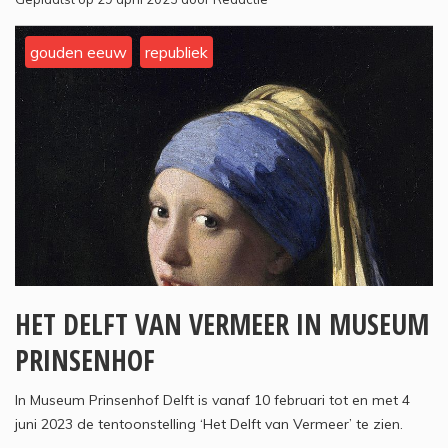
gouden eeuw
republiek
HET DELFT VAN VERMEER IN MUSEUM
PRINSENHOF
In Museum Prinsenhof Delft is vanaf 10 februari tot en met 4
juni 2023 de tentoonstelling ‘Het Delft van Vermeer’ te zien.