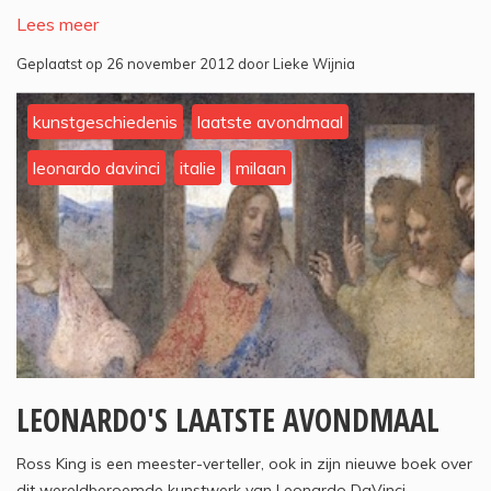
Lees meer
Geplaatst op 26 november 2012 door Lieke Wijnia
kunstgeschiedenis
laatste avondmaal
leonardo davinci
italie
milaan
LEONARDO'S LAATSTE AVONDMAAL
Ross King is een meester-verteller, ook in zijn nieuwe boek over
dit wereldberoemde kunstwerk van Leonardo DaVinci.