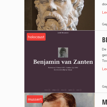
doe
Le
Gep
holocaust
B
De 
ges
Tow
Le
Gep
mussert
M