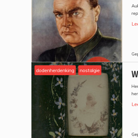
Auk
rep
Le
Gep
dodenherdenking
nostalgie
W
Her
he
Le
Gep