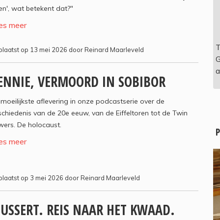
n', wat betekent dat?"
es meer
T
laatst op 13 mei 2026 door Reinard Maarleveld
G
a
ENNIE, VERMOORD IN SOBIBOR
moeilijkste aflevering in onze podcastserie over de
chiedenis van de 20e eeuw, van de Eiffeltoren tot de Twin
ers. De holocaust.
P
es meer
laatst op 3 mei 2026 door Reinard Maarleveld
USSERT. REIS NAAR HET KWAAD.