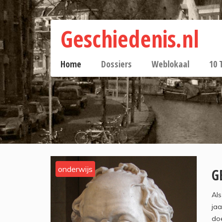
Geschiedenis.nl
Home
Dossiers
Weblokaal
10 
onderwijs
G
Als
jaa
doe